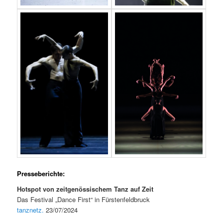
Presseberichte:
Hotspot von zeitgenössischem Tanz auf Zeit
Das Festival „Dance First“ in Fürstenfeldbruck
tanznetz.
23/07/2024